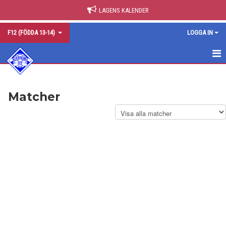
LAGENS KALENDER
F12 (FÖDDA 13-14)
LOGGA IN
HEM
Matcher
NYHETER
KALENDER
MATCHER
TRUPPEN
BILDGALLERI
DOKUMENT
KONTAKT