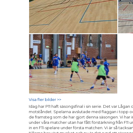
Visa fler bilder >>
Idag har P11 haft säsongsfinal i sin serie. Det var Låga
motståndet. Spelarna avslutade med flaggan i topp och 
de framsteg som de har gjort denna säsongen. Vi har inte 
under våra matcher utan har fått förstärkning från F11 
in en F11-spelare under första matchen. Vi är så tacks