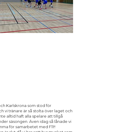
n och Karlskrona som stod för
vi tränare är så stolta över laget och
alltid haft alla spelare att tillgå
under säsongen. Även idag så lånade vi
amma för samarbetet med F11!!