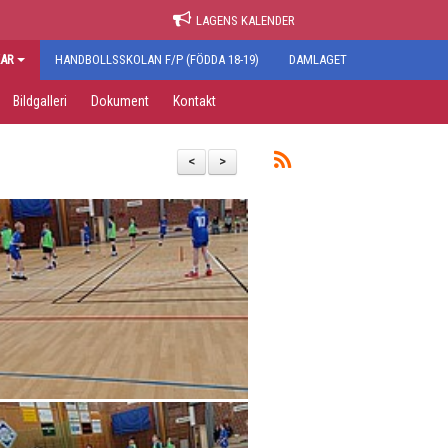
LAGENS KALENDER
AR
HANDBOLLSSKOLAN F/P (FÖDDA 18-19)
DAMLAGET
Bildgalleri
Dokument
Kontakt
<
>