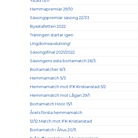
Ystad 13/11
Hemmapremiär 29/10
Säsongspremiär säsong 22/33
Byastafetten 2022
Träningen startar igen
Ungdomsavslutning!
Säsongsfinal 2021/2022
Säsongens sista bortamatch 26/3.
Bortamatcher 6/3
Hemmamatch 5/3.
Hemmamatch mot IFK Kristianstad 5/2
Hemmamatch mot Lågan 29/1
Bortamatch Höör 15/1.
Årets första hemmamatch.
12/12 Match mot IFK Kristianstad
Bortamatch i Åhus 20/11.