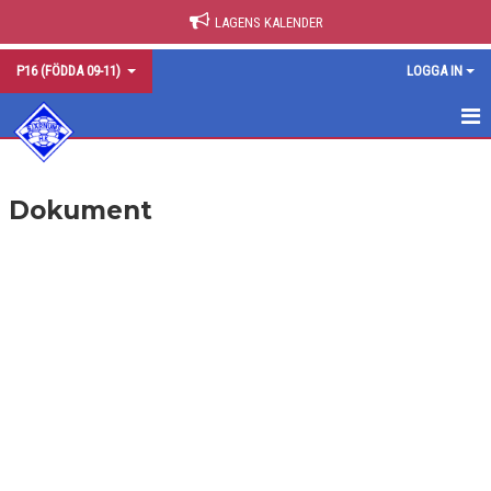
LAGENS KALENDER
P16 (FÖDDA 09-11)
LOGGA IN
HEM
Dokument
NYHETER
KALENDER
MATCHER
TRUPPEN
BILDGALLERI
DOKUMENT
KONTAKT