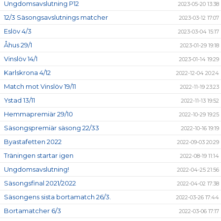
Ungdomsavslutning P12
2023-05-20 13:38
12/3 Säsongsavslutnings matcher
2023-03-12 17:07
Eslöv 4/3
2023-03-04 15:17
Åhus 29/1
2023-01-29 19:18
Vinslöv 14/1
2023-01-14 19:29
Karlskrona 4/12
2022-12-04 20:24
Match mot Vinslöv 19/11
2022-11-19 23:23
Ystad 13/11
2022-11-13 19:52
Hemmapremiär 29/10
2022-10-29 19:25
Säsongspremiär säsong 22/33
2022-10-16 19:19
Byastafetten 2022
2022-09-03 20:29
Träningen startar igen
2022-08-19 11:14
Ungdomsavslutning!
2022-04-25 21:56
Säsongsfinal 2021/2022
2022-04-02 17:38
Säsongens sista bortamatch 26/3.
2022-03-26 17:44
Bortamatcher 6/3
2022-03-06 17:17