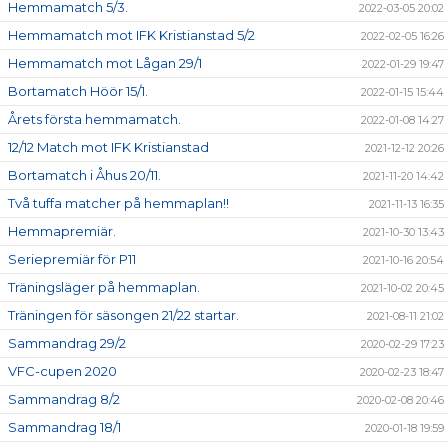
Hemmamatch 5/3.
2022-03-05 20:02
Hemmamatch mot IFK Kristianstad 5/2
2022-02-05 16:26
Hemmamatch mot Lågan 29/1
2022-01-29 19:47
Bortamatch Höör 15/1.
2022-01-15 15:44
Årets första hemmamatch.
2022-01-08 14:27
12/12 Match mot IFK Kristianstad
2021-12-12 20:26
Bortamatch i Åhus 20/11.
2021-11-20 14:42
Två tuffa matcher på hemmaplan!!
2021-11-13 16:35
Hemmapremiär.
2021-10-30 13:43
Seriepremiär för P11
2021-10-16 20:54
Träningsläger på hemmaplan.
2021-10-02 20:45
Träningen för säsongen 21/22 startar.
2021-08-11 21:02
Sammandrag 29/2
2020-02-29 17:23
VFC-cupen 2020
2020-02-23 18:47
Sammandrag 8/2
2020-02-08 20:46
Sammandrag 18/1
2020-01-18 19:59