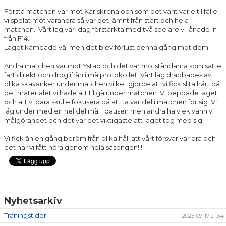
Första matchen var mot Karlskrona och som det varit varje tillfälle
vi spelat mot varandra så var det jämnt från start och hela
matchen. Vårt lag var idag förstärkta med två spelare vi lånade in
från F14.
Laget kämpade väl men det blev förlust denna gång mot dem.
Andra matchen var mot Ystad och det var motståndarna som satte
fart direkt och drog ifrån i målprotokollet. Vårt lag drabbades av
olika skavanker under matchen vilket gjorde att vi fick slita hårt på
det materialet vi hade att tillgå under matchen. Vi peppade laget
och att vi bara skulle fokusera på att ta var del i matchen för sig. Vi
låg under med en hel del mål i pausen men andra halvlek vann vi
målgörandet och det var det viktigaste att laget tog med sig.
Vi fick än en gång beröm från olika håll att vårt försvar var bra och
det har vi fått höra genom hela säsongen!!!
Nyhetsarkiv
Träningstider
2025-09-17 21:34